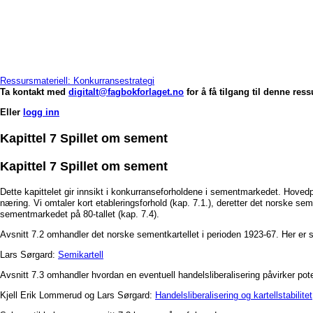
Ressursmateriell: Konkurransestrategi
Ta kontakt med
digitalt@fagbokforlaget.no
for å få tilgang til denne res
Eller
logg inn
Kapittel 7 Spillet om sement
Kapittel 7 Spillet om sement
Dette kapittelet gir innsikt i konkurranseforholdene i sementmarkedet. Hoved
næring. Vi omtaler kort etableringsforhold (kap. 7.1.), deretter det norske se
sementmarkedet på 80-tallet (kap. 7.4).
Avsnitt 7.2 omhandler det norske sementkartellet i perioden 1923-67. Her er sl
Lars Sørgard:
Semikartell
Avsnitt 7.3 omhandler hvordan en eventuell handelsliberalisering påvirker poten
Kjell Erik Lommerud og Lars Sørgard:
Handelsliberalisering og kartellstabilitet