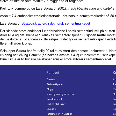
Selve artikkelen som avsnitt 7.3 bygger på er følgende:
Kjell Erik Lommerud og Lars Sørgard (2001):
Trade liberalization and cartel st
Avsnitt 7.4 omhandler etableringsforsøk i det norske sementmarkedet på 80-talle
Lars Sørgard:
Strategisk adferd i det norsk sementmarkedet
Det skjedde store endringer i eierforholdene i norsk sementindustri på slutten 
Aker RGI og det svenske Skanskas sementdivisjoner. Fusjonen møtte motsta
det besluttet at Scancem skulle selges til det tyske sementselskapet Heid
flere milliarder kroner.
Selskapet
Embra
har fra tidlig 90-tallet av vært den eneste konkurrent til 
en gang het Viking Cement (se bokens avsnitt 7.4.2) er innlemmet i selsk
Blue Circle er to britiske selskaper som er store aktører i sementmarkedet.
Forlaget
K
Om oss
An
Skrivestipend
Pe
Blogg
Kj
Kurs og arrangementer
Sk
Profilhåndbok
Fo
Ledige stillinger
Læ
Cookies
Fo
Information in English
Se