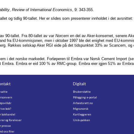
ability
,
Review of International Economics
, 9: 343-355.
t og tidlig 90-tallet. Her er slides som presenterer innholdet i det avsnittet:
av 90-tallet. Fra 80-tallet av var
Norcem
en del av Aker-konsernet, senere Ake
nd fra EU-kommisjonen, men i oktober 1997 ble det enighet med EU-kommisj
elberg. Røkkes selskap Aker RGI eide på det tidspunktet 33% av Scancem, o
Norcem i det norske markedet. Forløperen til Embra var Norsk Cement Import (s
apet Embra. Embra er eid 100 % av RMC-group. Embra eier igjen 51% av Emb
ontakt
Digitalt
satte
Brukerstøtte
rsonvern
Pålogging e-portal
øpsvilkår
Arbeidsrett.no
rive bok?
Migranorsk
r bokhandel
Kartleggeren
rer og foreleser
Unik-pakken
r presse
nd oss filer