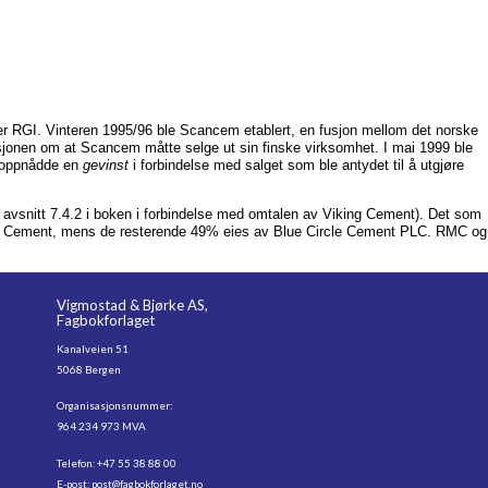
r RGI. Vinteren 1995/96 ble Scancem etablert, en fusjon mellom det norske
onen om at Scancem måtte selge ut sin finske virksomhet. I mai 1999 ble
g oppnådde en
gevinst
i forbindelse med salget som ble antydet til å utgjøre
e avsnitt 7.4.2 i boken i forbindelse med omtalen av Viking Cement). Det som
ra Cement, mens de resterende 49% eies av Blue Circle Cement PLC. RMC og
Vigmostad & Bjørke AS,
Fagbokforlaget
Kanalveien 51
5068 Bergen
Organisasjonsnummer:
964 234 973 MVA
Telefon: +47 55 38 88 00
E-post:
post@fagbokforlaget.no