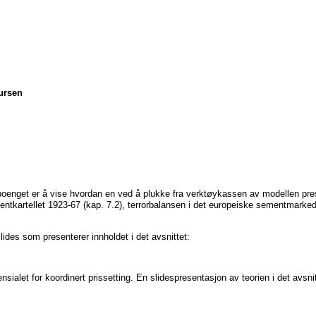
sursen
poenget er å vise hvordan en ved å plukke fra verktøykassen av modellen pres
mentkartellet 1923-67 (kap. 7.2), terrorbalansen i det europeiske sementmarkede
ides som presenterer innholdet i det avsnittet:
sialet for koordinert prissetting. En slidespresentasjon av teorien i det avsnit