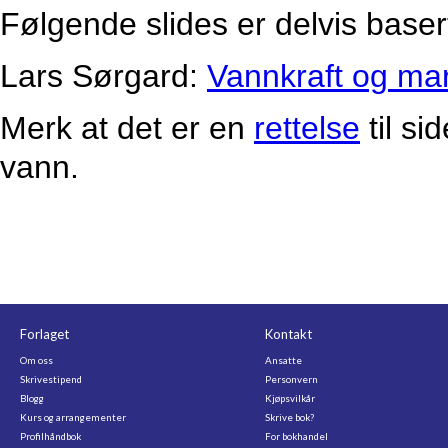
Følgende slides er delvis basert
Lars Sørgard:
Vannkraft og ma
Merk at det er en
rettelse
til s
vann.
Forlaget
Kontakt
Om oss
Ansatte
Skrivestipend
Personvern
Blogg
Kjøpsvilkår
Kurs og arrangementer
Skrive bok?
Profilhåndbok
For bokhandel