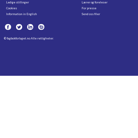
Ledige stillinger
Lærer og foreleser
Cookies
For presse
Information in English
Send oss filer
©
fagbokforlaget.no
Alle rettigheter.