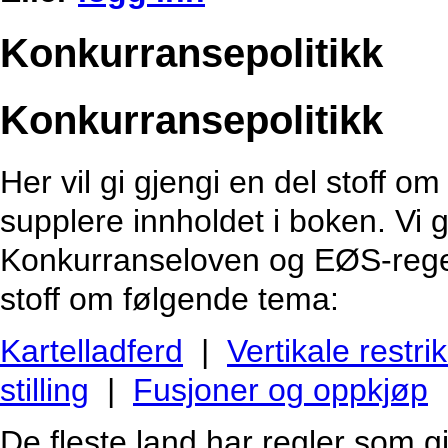
Konkurransepolitikk
Konkurransepolitikk
Her vil gi gjengi en del stoff o
supplere innholdet i boken. Vi g
Konkurranseloven og EØS-regelve
stoff om følgende tema:
Kartelladferd
|
Vertikale restri
stilling
|
Fusjoner og oppkjøp
De fleste land har regler som g