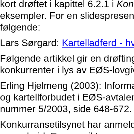
kort drøftet i kapittel 6.2.1 i
Kon
eksempler. For en slidespresent
følgende:
Lars Sørgard:
Kartelladferd - h
Følgende artikkel gir en drøfti
konkurrenter i lys av EØS-lovg
Erling Hjelmeng (2003): Inform
og kartellforbudet i EØS-avtale
nummer 5/2003, side 648-672.
Konkurransetilsynet har anmeldt