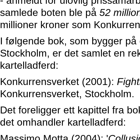
- anmeldt for ulovlig prissamar
samlede boten ble på
52 millio
millioner kroner som Konkurre
I følgende bok, som bygger på e
Stockholm, er det samlet en re
kartelladferd:
Konkurrensverket (2001):
Figh
Konkurrensverket, Stockholm.
Det foreligger ett kapittel fra
det omhandler kartelladferd:
Massimo Motta (2004): '
Collus