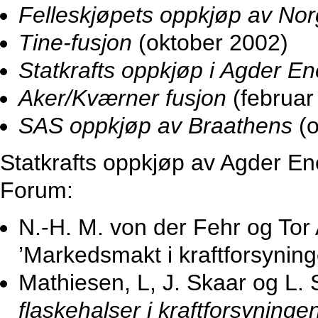
Felleskjøpets oppkjøp av No
Tine-fusjon
(oktober 2002)
Statkrafts oppkjøp i Agder En
Aker/Kværner fusjon
(februar
SAS oppkjøp av Braathens
(o
Statkrafts oppkjøp av Agder En
Forum:
N.-H. M. von der Fehr og Tor
’Markedsmakt i kraftforsynin
Mathiesen, L, J. Skaar og L. 
flaskehalser i kraftforsyning