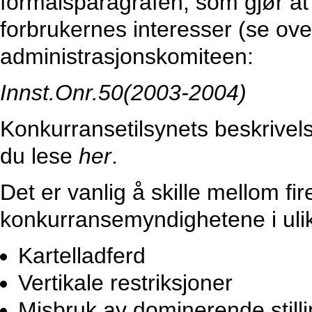
formålsparagrafen, som gjør at
forbrukernes interesser (se over)
administrasjonskomiteen:
Innst.Onr.50(2003-2004)
Konkurransetilsynets beskrive
du lese
her
.
Det er vanlig å skille mellom fi
konkurransemyndighetene i ulik
Kartelladferd
Vertikale restriksjoner
Misbruk av dominerende still