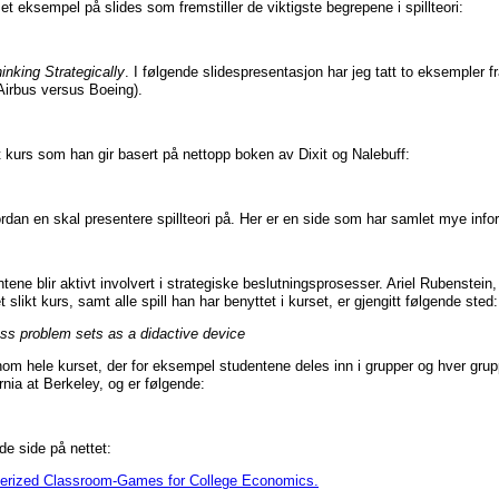
t eksempel på slides som fremstiller de viktigste begrepene i spillteori:
inking Strategically
. I følgende slidespresentasjon har jeg tatt to eksemple
Airbus versus Boeing).
kurs som han gir basert på nettopp boken av Dixit og Nalebuff:
hvordan en skal presentere spillteori på. Her er en side som har samlet mye inf
ne blir aktivt involvert i strategiske beslutningsprosesser. Ariel Rubenstein, U
 slikt kurs, samt alle spill han har benyttet i kurset, er gjengitt følgende sted:
ass problem sets as a didactive device
om hele kurset, der for eksempel studentene deles inn i grupper og hver grup
ornia at Berkeley, og er følgende:
de side på nettet:
rized Classroom-Games for College Economics.