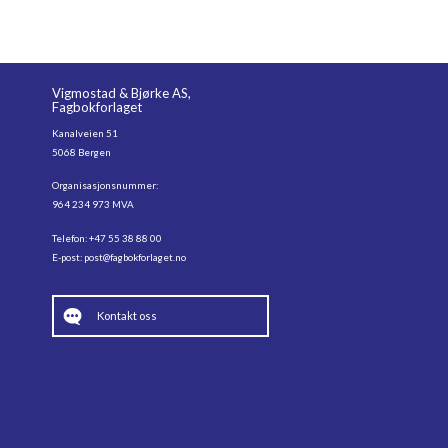
Vigmostad & Bjørke AS,
Fagbokforlaget
Kanalveien 51
5068 Bergen
Organisasjonsnummer:
964 234 973 MVA
Telefon: +47 55 38 88 00
E-post:
post@fagbokforlaget.no
Kontakt oss