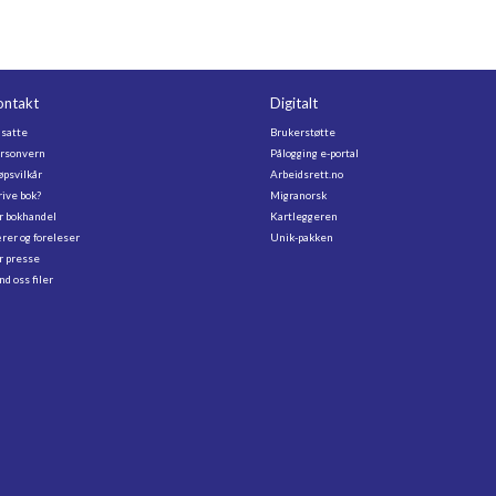
ontakt
Digitalt
satte
Brukerstøtte
rsonvern
Pålogging e-portal
øpsvilkår
Arbeidsrett.no
rive bok?
Migranorsk
r bokhandel
Kartleggeren
rer og foreleser
Unik-pakken
r presse
nd oss filer