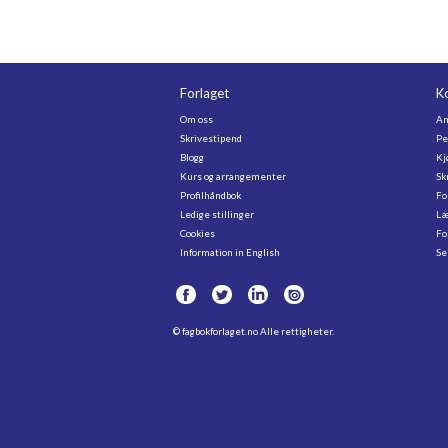
Forlaget
K
Om oss
An
Skrivestipend
Pe
Blogg
Kj
Kurs og arrangementer
Sk
Profilhåndbok
Fo
Ledige stillinger
Læ
Cookies
Fo
Information in English
Se
©
fagbokforlaget.no
Alle rettigheter.