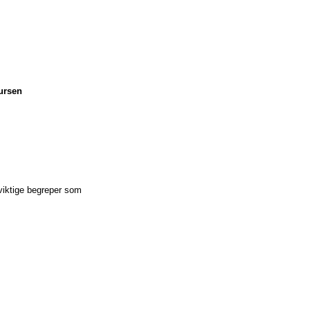
sursen
r viktige begreper som