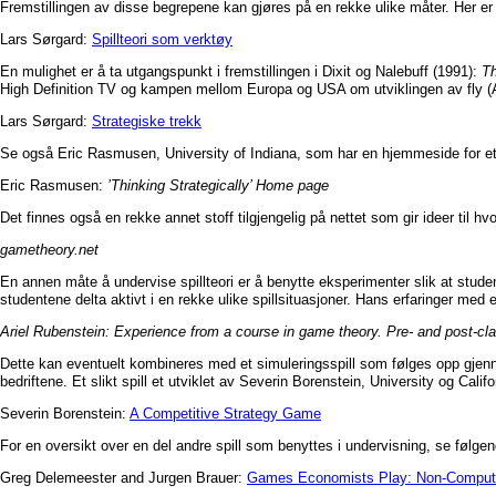
Fremstillingen av disse begrepene kan gjøres på en rekke ulike måter. Her er e
Lars Sørgard:
Spillteori som verktøy
En mulighet er å ta utgangspunkt i fremstillingen i Dixit og Nalebuff (1991):
Th
High Definition TV og kampen mellom Europa og USA om utviklingen av fly (
Lars Sørgard:
Strategiske trekk
Se også Eric Rasmusen, University of Indiana, som har en hjemmeside for et 
Eric Rasmusen:
’Thinking Strategically’ Home page
Det finnes også en rekke annet stoff tilgjengelig på nettet som gir ideer til 
gametheory.net
En annen måte å undervise spillteori er å benytte eksperimenter slik at studente
studentene delta aktivt i en rekke ulike spillsituasjoner. Hans erfaringer med et
Ariel Rubenstein: Experience from a course in game theory. Pre- and post-cl
Dette kan eventuelt kombineres med et simuleringsspill som følges opp gjenn
bedriftene. Et slikt spill et utviklet av Severin Borenstein, University og Calif
Severin Borenstein:
A Competitive Strategy Game
For en oversikt over en del andre spill som benyttes i undervisning, se følgen
Greg Delemeester and Jurgen Brauer:
Games Economists Play: Non-Compute