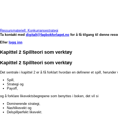
Ressursmateriell: Konkurransestrategi
Ta kontakt med
digitalt@fagbokforlaget.no
for å få tilgang til denne res
Eller
logg inn
Kapittel 2 Spillteori som verktøy
Kapittel 2 Spillteori som verktøy
Det sentrale i kapittel 2 er å få forklart hvordan en definerer et spill, herunde
Spill,
Strategi og
Payoff,
og å forklare likevektsbegrepene som benyttes i boken, det vil si
Dominerende strategi,
Nashlikevekt og
Delspillperfekt likevekt.