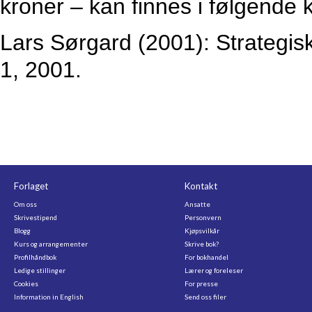
kroner – kan finnes i følgende k
Lars Sørgard (2001): Strategis
1, 2001.
Forlaget
Kontakt
Om oss
Ansatte
Skrivestipend
Personvern
Blogg
Kjøpsvilkår
Kurs og arrangementer
Skrive bok?
Profilhåndbok
For bokhandel
Ledige stillinger
Lærer og foreleser
Cookies
For presse
Information in English
Send oss filer