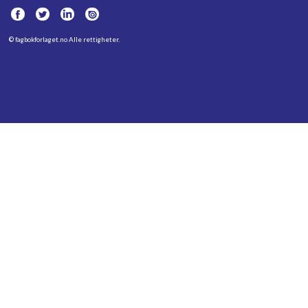
©
fagbokforlaget.no
Alle rettigheter.