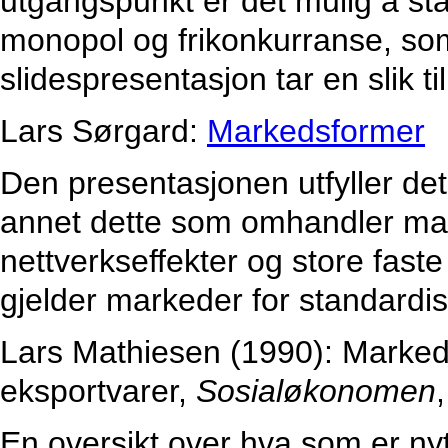
utgangspunkt er det mulig å st
monopol og frikonkurranse, som
slidespresentasjon tar en slik t
Lars Sørgard:
Markedsformer
Den presentasjonen utfyller det
annet dette som omhandler ma
nettverkseffekter og store fast
gjelder markeder for standardis
Lars Mathiesen (1990): Markeds
eksportvarer,
Sosialøkonomen
En oversikt over hva som er nytt