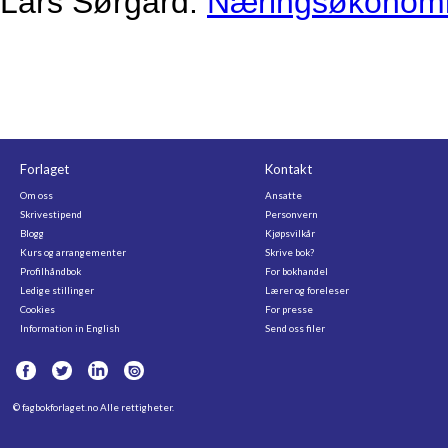
Lars Sørgard:
Næringsøkonomi i
Forlaget
Kontakt
Om oss
Ansatte
Skrivestipend
Personvern
Blogg
Kjøpsvilkår
Kurs og arrangementer
Skrive bok?
Profilhåndbok
For bokhandel
Ledige stillinger
Lærer og foreleser
Cookies
For presse
Information in English
Send oss filer
©
fagbokforlaget.no
Alle rettigheter.